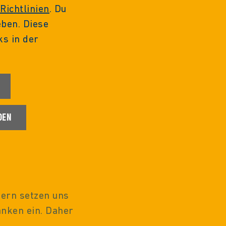
Richtlinien
. Du
eben. Diese
ks in der
DEN
dern setzen uns
nken ein. Daher