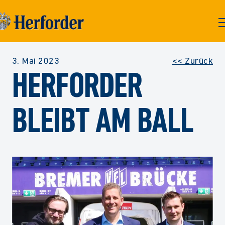
Skip to
content
P
M
3. Mai 2023
<< Zurück
HERFORDER
BLEIBT AM BALL